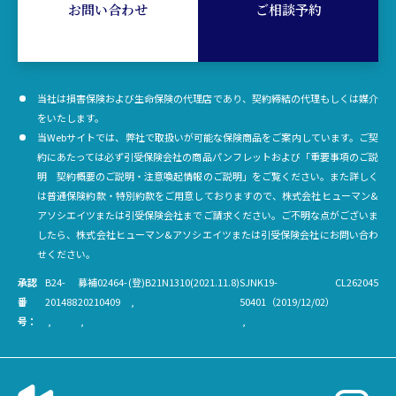
お問い合わせ
ご相談予約
当社は損害保険および生命保険の代理店であり、契約締結の代理もしくは媒介
をいたします。
当Webサイトでは、弊社で取扱いが可能な保険商品をご案内しています。ご契
約にあたっては必ず引受保険会社の商品パンフレットおよび「重要事項のご説
明 契約概要のご説明・注意喚起情報のご説明」をご覧ください。また詳しく
は普通保険約款・特別約款をご用意しておりますので、株式会社ヒューマン&
アソシエイツまたは引受保険会社までご請求ください。ご不明な点がございま
したら、株式会社ヒューマン&アソシエイツまたは引受保険会社にお問い合わ
せください。
承認
B24-
募補02464-
(登)B21N1310(2021.11.8)
SJNK19-
CL262045
番
201488
20210409
50401（2019/12/02）
号：