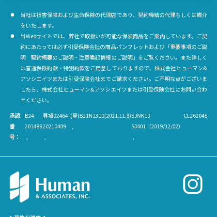
当社は損害保険および生命保険の代理店であり、契約締結の代理もしくは媒介
をいたします。
当Webサイトでは、弊社で取扱いが可能な保険商品をご案内しています。ご契
約にあたっては必ず引受保険会社の商品パンフレットおよび「重要事項のご説
明 契約概要のご説明・注意喚起情報のご説明」をご覧ください。また詳しく
は普通保険約款・特別約款をご用意しておりますので、株式会社ヒューマン&
アソシエイツまたは引受保険会社までご請求ください。ご不明な点がございま
したら、株式会社ヒューマン&アソシエイツまたは引受保険会社にお問い合わ
せください。
承認
B24-
募補02464-
(登)B21N1310(2021.11.8)
SJNK19-
CL262045
番
201488
20210409
50401（2019/12/02）
号：