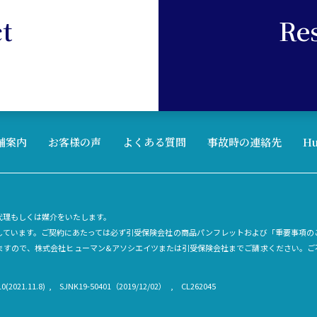
t
Re
舗案内
お客様の声
よくある質問
事故時の連絡先
H
代理もしくは媒介をいたします。
内しています。ご契約にあたっては必ず引受保険会社の商品パンフレットおよび「重要事項の
ますので、株式会社ヒューマン&アソシエイツまたは引受保険会社までご請求ください。ご
0(2021.11.8)
SJNK19-50401（2019/12/02）
CL262045