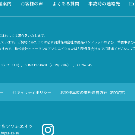
舗案内
お客様の声
よくある質問
事故時の連絡先
H
代理もしくは媒介をいたします。
内しています。ご契約にあたっては必ず引受保険会社の商品パンフレットおよび「重要事項の
ますので、株式会社ヒューマン&アソシエイツまたは引受保険会社までご請求ください。ご
0(2021.11.8)
SJNK19-50401（2019/12/02）
CL262045
ー
セキュリティポリシー
お客様本位の業務運営方針（FD宣言）
ン＆アソシエイツ
輝国1-12-18