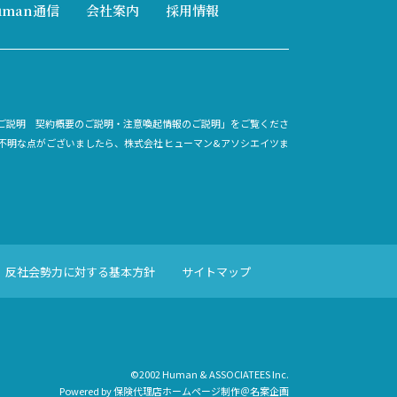
uman通信
会社案内
採用情報
ご説明 契約概要のご説明・注意喚起情報のご説明」をご覧くださ
不明な点がございましたら、株式会社ヒューマン&アソシエイツま
反社会勢力に対する基本方針
サイトマップ
©2002 Human & ASSOCIATEES Inc.
Powered by
保険代理店ホームページ制作
＠
名案企画