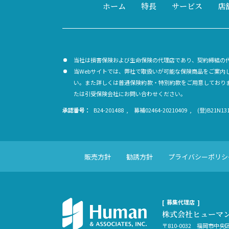
ホーム
特長
サービス
店
当社は損害保険および生命保険の代理店であり、契約締結の
当Webサイトでは、弊社で取扱いが可能な保険商品をご案
い。また詳しくは普通保険約款・特別約款をご用意しており
たは引受保険会社にお問い合わせください。
承認番号：
B24-201488
募補02464-20210409
(登)B21N131
販売方針
勧誘方針
プライバシーポリシ
募集代理店
株式会社ヒューマ
〒810-0032 福岡市中央区